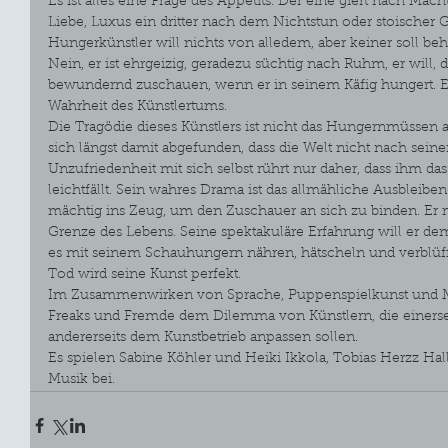
Es ist alles eine Frage des Appetits. Der eine giert nach Ma
Liebe, Luxus ein dritter nach dem Nichtstun oder stoischer G
Hungerkünstler will nichts von alledem, aber keiner soll beha
Nein, er ist ehrgeizig, geradezu süchtig nach Ruhm, er will,
bewundernd zuschauen, wenn er in seinem Käfig hungert. Ei
Wahrheit des Künstlertums.
Die Tragödie dieses Künstlers ist nicht das Hungernmüssen a
sich längst damit abgefunden, dass die Welt nicht nach sein
Unzufriedenheit mit sich selbst rührt nur daher, dass ihm d
leichtfällt. Sein wahres Drama ist das allmähliche Ausbleiben
mächtig ins Zeug, um den Zuschauer an sich zu binden. Er 
Grenze des Lebens. Seine spektakuläre Erfahrung will er d
es mit seinem Schauhungern nähren, hätscheln und verblüffen
Tod wird seine Kunst perfekt.
Im Zusammenwirken von Sprache, Puppenspielkunst und M
Freaks und Fremde dem Dilemma von Künstlern, die einerseits
andererseits dem Kunstbetrieb anpassen sollen.
Es spielen Sabine Köhler und Heiki Ikkola, Tobias Herzz Hal
Musik bei.