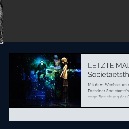
LETZTE MA
Societaetsth
Mit dem Wechsel an d
Dresdner Societaetsth
enge Beziehung der C
Fremde mit unserem..