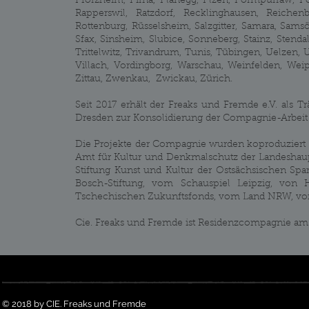
Pforzheim, Pirna, Planegg, Plzen, Pormpurraw, Po
Rapperswil, Ratzdorf, Recklinghausen, Reichenb
Rottenburg, Rüsselsheim, Salzgitter, Samara, Sam
Sfax, Sinsheim, Slubice, Sonneberg, Stainz, Stenda
Trittelwitz, Trivandrum, Tunis, Tübingen, Uelzen, U
Villach, Vordingborg, Warschau, Weinfelden, Wei
Zittau, Zwenkau, Zwickau, Zürich.
Seit 2017 erhält der Freaks und Fremde e.V. als 
Dresden zur Konsolidierung der Compagnie-Arbeit e
Die Projekte der Compagnie wurden koproduziert bz
Amt für Kultur und Denkmalschutz der Landeshaupt
Stiftung Kunst und Kultur der Ostsächsischen Sp
Bosch-Stiftung, vom Schauspiel Leipzig, von
Tschechischen Zukunftsfonds, vom Land NRW, vom 
Cie. Freaks und Fremde ist Residenzcompagnie am 
© 2018 by CIE. Freaks und Fremde