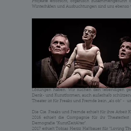
Projekte erforscht, organisch zusammengeführt o
Winterhäfen und Ausbuchtungen sind uns ebenso w
​In unseren Arbeiten stellen wir uns unbequeme
Lösungen haben. Wir suchen den lebendigen gese
Denk- und Kunstformen, auch außerhalb schütze
Theater ist für Freaks und Fremde kein „als ob“ - un
Die Cie. Freaks und Fremde erhielt für ihre Arbeit 
2016 erhielt die Compagnie für ihr Theaterfes
Demografie "KunstZeitAlter".
2017 erhielt Tobias Herzz Hallbauer für "Loving Th