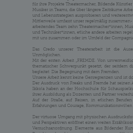
für ihre Projekte Theatermacher, Bildende Künstler
Musiker in Teams, die über längere Zeiträume Arbei
und Lebensstrategien ausprobieren und weiterentw
Mittlerweile umfasst unser regelmäßig zusammen-
arbeitendes Team zehn Theatermacher*innen, Mus
und Techniker*innen, etliche andere arbeiten rege
mit uns zusammen oder im Umfeld der Compagni
Das Credo unserer Theaterarbeit ist die A
Unmöglichen.
Mit der ersten Arbeit „FREMDE. Von unvermeidli
thematischer Schwerpunkt gesetzt, der seitdem 
begleitet: Die Begegnung mit dem Fremden.
Unsere Arbeit kennt keine Genregrenzen und ist 
Der Ausdruck von Freaks und Fremde hat seinen A
Ikkola haben an der Hochschule für Schauspielku
ihrer Ausbildung als Dozenten und Partner weiterh
Auf der Straße, auf Reisen, in etlichen Beru
Erfahrungen und Courage, Kommunikationswillen u
Der virtuose Umgang mit physischen Ausdrucksfor
und Perspektiven eröffnet einen weiten Erzählkosm
Versuchsanordnung. Elemente aus Bildender Kuns