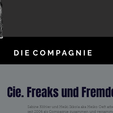
D I E C O M P A G N I E
Cie. Freaks und Fremd
Sabine Köhler und Heiki Ikkola aka Heiko Oeft arb
seit 2006 als Compagnie zusammen und versamm