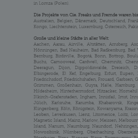
in Lomza (Polen).
Die Projekte von Cie. Freaks und Fremde waren bis
Australien, Belgien, Dänemark, Deutschland, Frank
Kongo, Liechtenstein, Luxemburg, Österreich, Pakis
Große und kleine Städte in aller Welt:
Aachen, Aarau, Airville, Altstätten, Arnsberg,
Hönningen, Bad Nauheim, Bad Radkersburg, Bad Vilb
Bernburg, Birdsville, Bogotá, Bonn, Bottrop, Boul
Buchs, Camooweal, Cardwell, Chemnitz, Chenn
Deeragun, Dijon, Dippoldiswalde, Dreieich, D
Elbingerode, El Kef, Engelburg, Erfurt, Eupen, F
Friedrichsdorf, Friedrichshafen, Frouard, Garbsen, 
Grimmen, Großenhain, Guyra, Halle, Hamburg, H
Hildesheim, Hinterhermsdorf, Hitzacker, Homehi
Illkirch-Grafenstaden, Ingham, Innisfail, Imst, In
Jülich, Karlsruhe, Karumba, Khabarovsk, King
Klingenberg, Köln, Königstein, Kowanyama, Krassn
Leoben, Leverkusen, Lienz, Litomerice, Loitz, L
Magnetic Island, Mainz, Marlow, Meissen, Melbour
Island, Nanum, Naumburg, Naundorf, Nehringen
Nowosibirsk, Nürnberg, Oberhaching, Oberzeir