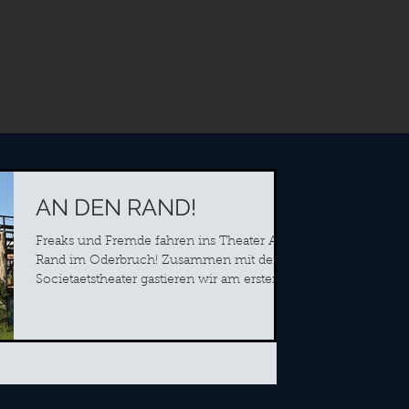
AN DEN RAND!
Freaks und Fremde fahren ins Theater Am
Rand im Oderbruch! Zusammen mit dem
Societaetstheater gastieren wir am ersten
Augustwochenende in...