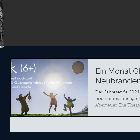
Ein Monat G
Neubranden
Das Jahresende 2024 
noch einmal ein gan
Abenteuer. Die Theat
Neustrelitz / Neubran