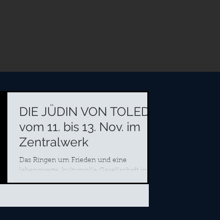
DIE JÜDIN VON TOLEDO
vom 11. bis 13. Nov. im
Zentralwerk
Das Ringen um Frieden und eine
lebenswerte, kulturvolle Gesellschaft in
Zeiten von Krieg und Glaubenskämpfen,
von Progromen und...