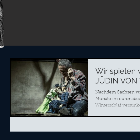
Wir spielen 
JÜDIN VON
Nachdem Sachsen wie
Monate im coronabed
Winterschlaf versunk
nun wieder auf: Bevor 