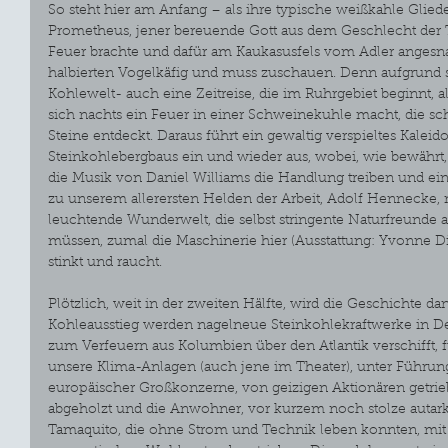
So steht hier am Anfang – als ihre typische weißkahle Glie
Prometheus, jener bereuende Gott aus dem Geschlecht der 
Feuer brachte und dafür am Kaukasusfels vom Adler angesnac
halbierten Vogelkäfig und muss zuschauen. Denn aufgrund se
Kohlewelt- auch eine Zeitreise, die im Ruhrgebiet beginnt, al
sich nachts ein Feuer in einer Schweinekuhle macht, die s
Steine entdeckt. Daraus führt ein gewaltig verspieltes Kaleid
Steinkohlebergbaus ein und wieder aus, wobei, wie bewährt,
die Musik von Daniel Williams die Handlung treiben und ein
zu unserem allerersten Helden der Arbeit, Adolf Hennecke, ni
leuchtende Wunderwelt, die selbst stringente Naturfreunde a
müssen, zumal die Maschinerie hier (Ausstattung: Yvonne Dic
stinkt und raucht.
Plötzlich, weit in der zweiten Hälfte, wird die Geschichte dan
Kohleausstieg werden nagelneue Steinkohlekraftwerke in De
zum Verfeuern aus Kolumbien über den Atlantik verschifft, f
unsere Klima-Anlagen (auch jene im Theater), unter Führun
europäischer Großkonzerne, von geizigen Aktionären getrie
abgeholzt und die Anwohner, vor kurzem noch stolze autar
Tamaquito, die ohne Strom und Technik leben konnten, mit S