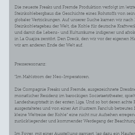
Die neueste Freaks und Fremde Produktion verfolgt im letzt
Steinkohlebergbaus die Geschichte eines Rohstoffs von sein
globaler Vertrickungen. Auf unserer Suche kamen wir nach 
Steinkohletagebau der Welt, die Kohle für deutsche Kraftwer
und damit die Lebens- und Kulturräume indigener und afr
in La Guajira zerstört. Den Dreck, den wir vor der eigenen 
wir am anderen Ende der Welt auf.
Presseresonanz:
"Im Mahlstrom der Neo-Imperatoren.
Die Compagnie Freaks und Fremde, ausgezeichnete Dresdner
monatlicher Residenz im barockigen Societaetstheater, spielt 
Landeshauptstadt in der ersten Liga. Und so bot deren achte F
ausgestaltetes und von einer Art illustrem Fanclub betreutes 
kleine Weltreise der Kohle“ eine nicht nur Aufsehen errege
zurückliegender und kommender Werdegang der Beachtung 
Im Foyer, mit einer Ausstellung garniert, lag dazu ein Haufe