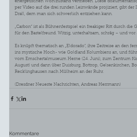
energetischen Wohlzustand vertrieben. Diese dokumentaris
per Video auf die drei runden Leinwände projiziert, gibt de
Drall, dem man sich schwerlich entziehen kann.
„Carbon“ ist als Bühnenfestspiel ein freakiger Ritt durch d
für den Bastelfreund. Witzig, unterhaltsam, schräg – und vor 
Es knüpft thematisch an „Eldorado“, ihre Zeitreise an den fe
ins mystische Hoch- wie Goldland Kolumbiens an, und führt
vom Emschertalmuseum Herne (24. Juni), zum Zentrum für I
August) und dann über Duisburg, Bottrop, Gelsenkirchen, B
Recklinghausen nach Mülheim an der Ruhr. 
(Dresdner Neueste Nachrichten, Andreas Herrmann)
Kommentare