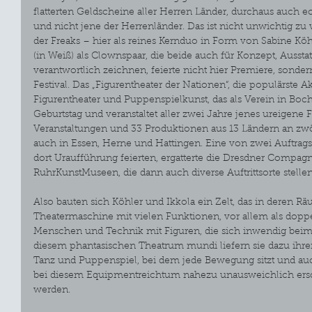
flatterten Geldscheine aller Herren Länder, durchaus auch
und nicht jene der Herrenländer. Das ist nicht unwichtig zu
der Freaks – hier als reines Kernduo in Form von Sabine Köh
(in Weiß) als Clownspaar, die beide auch für Konzept, Ausst
verantwortlich zeichnen, feierte nicht hier Premiere, sond
Festival. Das „Figurentheater der Nationen“, die populärste A
Figurentheater und Puppenspielkunst, das als Verein in Bochu
Geburtstag und veranstaltet aller zwei Jahre jenes ureigene Fe
Veranstaltungen und 33 Produktionen aus 13 Ländern an zw
auch in Essen, Herne und Hattingen. Eine von zwei Auftrag
dort Uraufführung feierten, ergatterte die Dresdner Compagn
RuhrKunstMuseen, die dann auch diverse Auftrittsorte stellen
Also bauten sich Köhler und Ikkola ein Zelt, das in deren Rä
Theatermaschine mit vielen Funktionen, vor allem als doppel
Menschen und Technik mit Figuren, die sich inwendig be
diesem phantasischen Theatrum mundi liefern sie dazu ihren
Tanz und Puppenspiel, bei dem jede Bewegung sitzt und auc
bei diesem Equipmentreichtum nahezu unausweichlich ersch
werden.