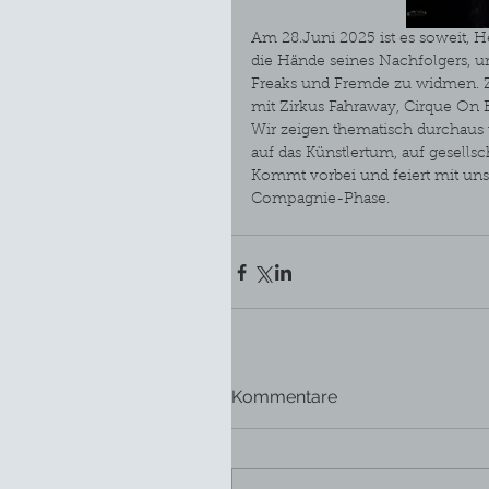
Am 28.Juni 2025 ist es soweit, He
die Hände seines Nachfolgers, u
Freaks und Fremde zu widmen. Zu
mit Zirkus Fahraway, Cirque On
Wir zeigen thematisch durchaus
auf das Künstlertum, auf gesell
Kommt vorbei und feiert mit uns
Compagnie-Phase.
Kommentare