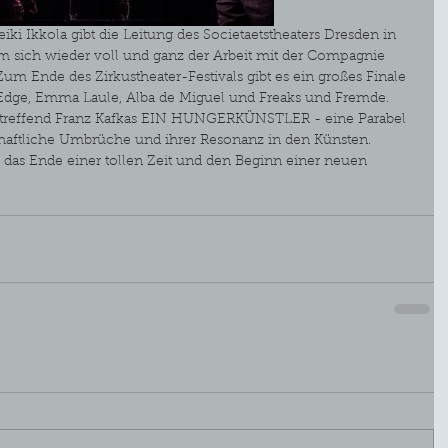
iki Ikkola gibt die Leitung des Societaetstheaters Dresden in 
m sich wieder voll und ganz der Arbeit mit der Compagnie 
m Ende des Zirkustheater-Festivals gibt es ein großes Finale 
 Edge, Emma Laule, Alba de Miguel und Freaks und Fremde.
 treffend Franz Kafkas EIN HUNGERKÜNSTLER - eine Parabel 
schaftliche Umbrüche und ihrer Resonanz in den Künsten.
 das Ende einer tollen Zeit und den Beginn einer neuen 