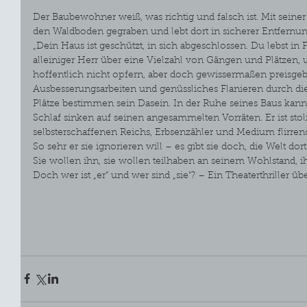
Der Baubewohner weiß, was richtig und falsch ist. Mit seiner S
den Waldboden gegraben und lebt dort in sicherer Entfernung
„Dein Haus ist geschützt, in sich abgeschlossen. Du lebst in 
alleiniger Herr über eine Vielzahl von Gängen und Plätzen, un
hoffentlich nicht opfern, aber doch gewissermaßen preisge
Ausbesserungsarbeiten und genüssliches Flanieren durch die
Plätze bestimmen sein Dasein. In der Ruhe seines Baus kann
Schlaf sinken auf seinen angesammelten Vorräten. Er ist stol
selbsterschaffenen Reichs, Erbsenzähler und Medium flirrend
So sehr er sie ignorieren will – es gibt sie doch, die Welt 
Sie wollen ihn, sie wollen teilhaben an seinem Wohlstand, ih
Doch wer ist „er“ und wer sind „sie“? – Ein Theaterthriller üb