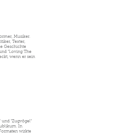
former, Musiker.
tiker, Texter,
ie Geschichte
 und "Loving The
eckt, wenn er sein
 und "Zugvögel"
Publikum. In
Formaten wirkte