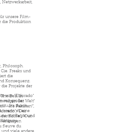
, Netzwerkarbeit,
ür unsere Film-
 die Produktion
, Philosoph.
 Cie. Freaks und
iert die
und Konsequenz.
 die Projekte der
e von "Eldorado"
 The Best In
en mit großer
chweigen der Welt"
 mit uns durch
! - It's Pakistan!",
a, wenn es eine
ldorado", "Der
uns mit Regie und
 der Kohle", "Out
 "Känguru
verlässigen
u fleuve du
und viele andere