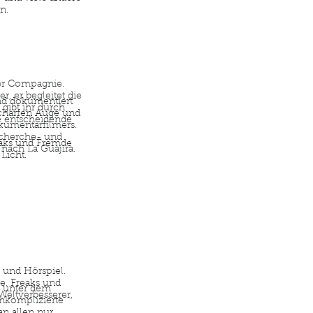
n.
der Compagnie.
r, er begleitet die
nd dokumentiert
gibt ihr durch
scharfen Auge und
e entscheidende
kumentarfilmers.
echerche- und
eaks und Fremde
 nach La Guajira.
Licht.
 und Hörspiel.
e. Freaks und
a unter dem
Weltverbesserer,
nkomplizierte
an allen nur