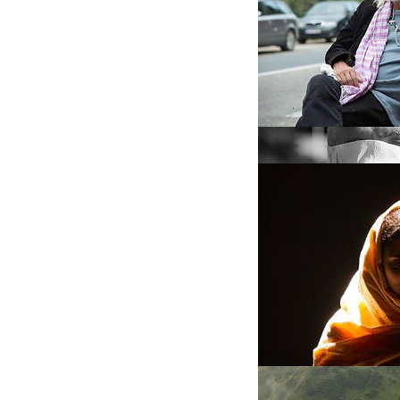
F R E A K S &
F R