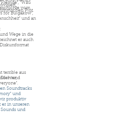
 "Fremde", "WBS
visiert,
 Geschichte vom
Grimmschen Plot.
gs for Bulgakow",
enschheit" und an
:
und Wege in die
 zeichnet er auch
 Diskursformat
 terrible aus
 Dichter,
unden und
veryone".
hen Soundtracks
mory" und
wir produktiv
er in unseren
n Sounds und