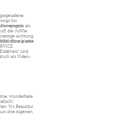
rgiegeladene
Songs for
ie Compagnie als
usammen mit
uff die JuWie
seitige Achtung,
RBON. Eine kleine
andersetzung sehr
ERVICE.
Erzählers" und
ich als Video-
gnie, wunderbare
afisch",
en "It's Beautiful.
 nun ihre eigenen
.