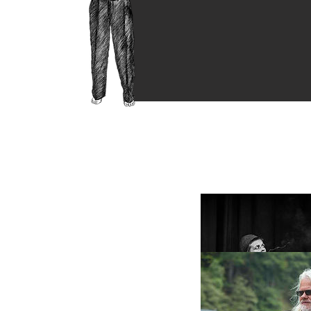
F R E A K S & F