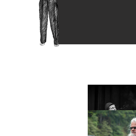
F R E A K S & F