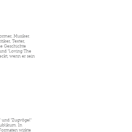
former, Musiker.
tiker, Texter,
ie Geschichte
 und "Loving The
eckt, wenn er sein
 und "Zugvögel"
Publikum. In
Formaten wirkte