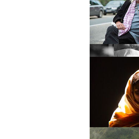
F R E A K S &
F R