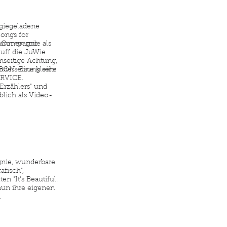
rgiegeladene
Songs for
ie Compagnie als
usammen mit
uff die JuWie
seitige Achtung,
RBON. Eine kleine
andersetzung sehr
ERVICE.
Erzählers" und
ich als Video-
gnie, wunderbare
afisch",
en "It's Beautiful.
 nun ihre eigenen
.