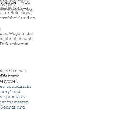
 "Fremde", "WBS
visiert,
 Geschichte vom
Grimmschen Plot.
gs for Bulgakow",
enschheit" und an
:
und Wege in die
 zeichnet er auch
 Diskursformat
 terrible aus
 Dichter,
unden und
veryone".
hen Soundtracks
mory" und
wir produktiv
er in unseren
n Sounds und