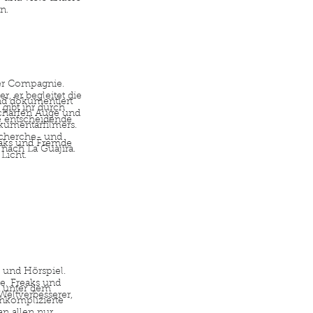
n.
der Compagnie.
r, er begleitet die
nd dokumentiert
gibt ihr durch
scharfen Auge und
e entscheidende
kumentarfilmers.
echerche- und
eaks und Fremde
 nach La Guajira.
Licht.
 und Hörspiel.
e. Freaks und
a unter dem
Weltverbesserer,
nkomplizierte
an allen nur