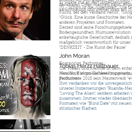
Er wirkte mit an den Inszenierungen
denkbaren Orten machen kann: impro
70 - Schön ist die Jugendzeit", "Die
kaltschnäuzig und immer straff am 
Fuchs, der den Verstand verlor", "Son
"Glück. Eine kurze Geschichte der M
anderen Projekten und Formaten.
Derzeit sind seine Forschungsgebiete
Bodengesundheit, Humusrevolution 
enkeltaugliche Gesellschaft, deshalb
maßgeblich verantwortlich für unser
"DENKZEIT - Die Kunst der Pause"
John Moran
Komponist, Performer.
Tobias Herzz Hallbauer
Cie. Freaks und Fremde ist dem enfant
Musiker, Elektro-Cabaret-Impresario,
New York in großer Verehrung verb
Performer.
produzierte 2018 sein Meisterwerk "e
Ihm verdanken wir die unvergesslic
unserer Inszenierungen "Ruanda-Me
"Loving The Alien", seitdem arbeiten 
zusammen. Immer wieder überrascht 
Formaten wie "Blind Date" mit neue
stilistischer Klarheit.