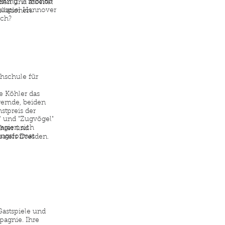
erung "Il mondo
den und arbeitet
chauspiel Hannover
llationen.
och?
chschule für
e Köhler das
Fremde, beiden
stpreis der
 und "Zugvögel"
agiert sich
ührer und
ungsformat
eaters Dresden.
 Gastspiele und
pagnie. Ihre