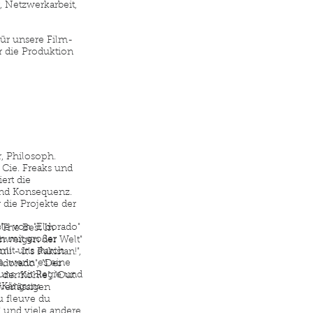
, Netzwerkarbeit,
ür unsere Film-
 die Produktion
, Philosoph.
 Cie. Freaks und
iert die
und Konsequenz.
 die Projekte der
e von "Eldorado"
 The Best In
en mit großer
chweigen der Welt"
 mit uns durch
! - It's Pakistan!",
a, wenn es eine
ldorado", "Der
uns mit Regie und
 der Kohle", "Out
 "Känguru
verlässigen
u fleuve du
und viele andere