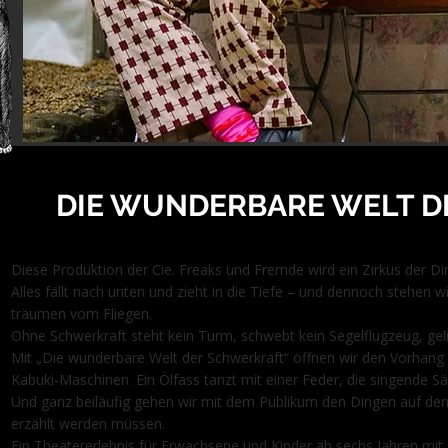
DIE WUNDERBARE WELT 
Diese Produktion der Cie. Freaks und Fremde wird ein Zirkus der Di
Alles fällt nach unten und zieht in die Tiefe – und dennoch stehen 
träumen vom Fliegen.
Ohne Schwerkraft steht kein Turm, schwebt kein Segelflugzeug, gel
Mit „Die wunderbare Welt der Schwerkraft“ öffnen wir den Vorhang 
Kabuki-Maschinen. Ein Ölfass tanzt mit einer Feder, die singende S
Und ganz beiläufig gehen wir mit dem Publikum den Dingen auf den G
erzählt werden müssen.
Ein Theatererlebnis für Erwachsene und Kinder ab sechs Jahren mi