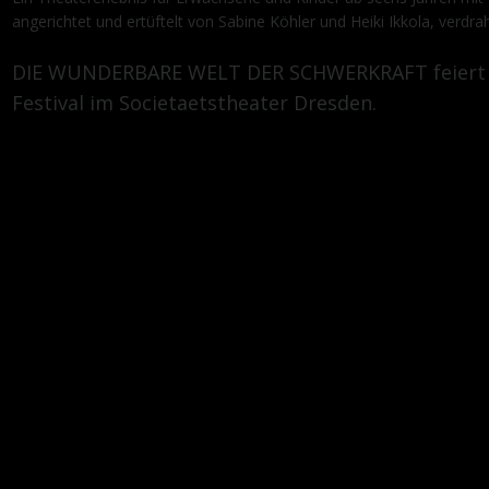
angerichtet und ertüftelt von Sabine Köhler und Heiki Ikkola, verdra
DIE WUNDERBARE WELT DER SCHWERKRAFT feiert sei
Festival im Societaetstheater Dresden.
Das Team:
Idee, Ausstattung, Spiel: Sabine Köhler, Heiki Ikkola
Komposition und Live-Musik: Frieder Zimmermann
Mitarbeit Regie: Jörg Lehmann
Künstlerische Mitarbeit: Max Bauer, Beate Oxenfart
Lichtdesign: Josia Werth
Eine Koproduktion mit dem Societaetstheater Dres