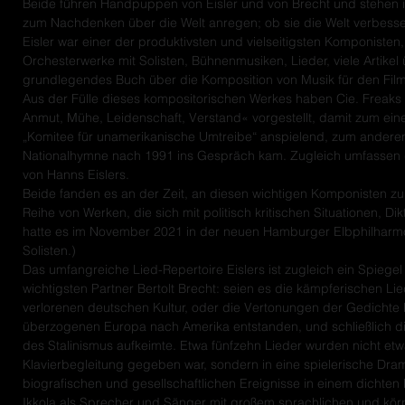
Beide führen Handpuppen von Eisler und von Brecht und stehen in
zum Nachdenken über die Welt anregen; ob sie die Welt verbessern 
Eisler war einer der produktivsten und vielseitigsten Komponist
Orchesterwerke mit Solisten, Bühnenmusiken, Lieder, viele Artik
grundlegendes Buch über die Komposition von Musik für den Film
Aus der Fülle dieses kompositorischen Werkes haben Cie. Frea
Anmut, Mühe, Leidenschaft, Verstand« vorgestellt, damit zum ein
„Komitee für unamerikanische Umtreibe“ anspielend, zum anderen
Nationalhymne nach 1991 ins Gespräch kam. Zugleich umfassen di
von Hanns Eislers.
Beide fanden es an der Zeit, an diesen wichtigen Komponisten zu 
Reihe von Werken, die sich mit politisch kritischen Situationen, 
hatte es im November 2021 in der neuen Hamburger Elbphilharmon
Solisten.)
Das umfangreiche Lied-Repertoire Eislers ist zugleich ein Spiege
wichtigsten Partner Bertolt Brecht: seien es die kämpferischen Li
verlorenen deutschen Kultur, oder die Vertonungen der Gedichte 
überzogenen Europa nach Amerika entstanden, und schließlich di
des Stalinismus aufkeimte. Etwa fünfzehn Lieder wurden nicht etw
Klavierbegleitung gegeben war, sondern in eine spielerische Dr
biografischen und gesellschaftlichen Ereignisse in einem dichten
Ikkola als Sprecher und Sänger mit großem sprachlichen und körp