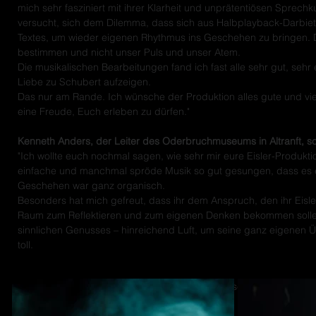
mich sehr fasziniert mit ihrer Klarheit und unprätentiösen Sprechk
versucht, sich dem Dilemma, dass sich aus Halbplayback-Darbie
Textes, um wieder eigenen Rhythmus ins Geschehen zu bringen. 
bestimmen und nicht unser Puls und unser Atem.
Die musikalischen Bearbeitungen fand ich fast alle sehr gut, sehr
Liebe zu Schubert aufzeigen.
Das nur am Rande. Ich wünsche der Produktion alles gute und viel
eine Freude, Euch erleben zu dürfen."
Kenneth Anders, der Leiter des Oderbruchmuseums in Altranft, sc
"Ich wollte euch nochmal sagen, wie sehr mir eure Eisler-Produktion
einfache und manchmal spröde Musik so gut gesungen, dass es e
Geschehen war ganz organisch.
Besonders hat mich gefreut, dass ihr dem Anspruch, den ihr Eisl
Raum zum Reflektieren und zum eigenen Denken bekommen sollen 
sinnlichen Genusses – hinreichend Luft, um seine ganz eigenen Ü
toll.
Diese Aufführung werde ich sicher nicht vergessen."