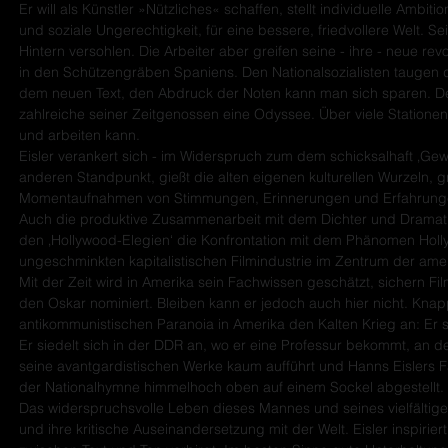
Er will als Künstler »Nützliches« schaffen, stellt individuelle Amb
und soziale Ungerechtigkeit, für eine bessere, friedvollere Welt.
Hintern versohlen. Die Arbeiter aber greifen seine - ihre - neue rev
in den Schützengräben Spaniens. Den Nationalsozialisten taugen d
dem neuen Text, den Abdruck der Noten kann man sich sparen. Der 
zahlreiche seiner Zeitgenossen eine Odyssee. Über viele Stationen
und arbeiten kann.
Eisler verankert sich - im Widerspruch zum dem schicksalhaft ‚Gewo
anderen Standpunkt, gießt die alten eigenen kulturellen Wurzeln, gr
Momentaufnahmen von Stimmungen, Erinnerungen und Erfahrungen
Auch die produktive Zusammenarbeit mit dem Dichter und Dramatiker
den ‚Hollywood-Elegien‘ die Konfrontation mit dem Phänomen Hol
ungeschminkten kapitalistischen Filmindustrie im Zentrum der amer
Mit der Zeit wird in Amerika sein Fachwissen geschätzt, sichern F
den Oskar nominiert. Bleiben kann er jedoch auch hier nicht. Kn
antikommunistischen Paranoia in Amerika den Kalten Krieg an: Er 
Er siedelt sich in der DDR an, wo er eine Professur bekommt, an
seine avantgardistischen Werke kaum aufführt und Hanns Eislers Fau
der Nationalhymne himmelhoch oben auf einem Sockel abgestellt.
Das widerspruchsvolle Leben dieses Mannes und seines vielfältig
und ihre kritische Auseinandersetzung mit der Welt. Eisler inspiri