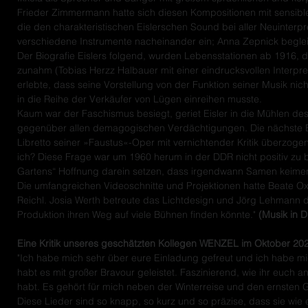
Frieder Zimmermann hatte sich diesen Kompositionen mit sensib
die den charakteristischen Eislerschen Sound bei aller Neuinter
verschiedene Instrumente nacheinander ein; Anna Zepnick begleit
Der Biografie Eislers folgend, wurden Lebensstationen ab 1916, 
zunahm (Tobias Herzz Halbauer mit einer eindrucksvollen Interpre
erlebte, dass seine Vorstellung von der Funktion seiner Musik nich
in die Reihe der Verkäufer von Lügen einreihen musste.
Kaum war der Faschismus besiegt, geriet Eisler in die Mühlen de
gegenüber allen demagogischen Verdächtigungen. Die nächste Ent
Libretto seiner »Faustus«-Oper mit vernichtender Kritik überzog
ich? Diese Frage war um 1960 herum in der DDR nicht positiv zu 
Gartens“ Hoffnung darein setzen, dass irgendwann Samen keime
Die umfangreichen Videoschnitte und Projektionen hatte Beate 
Reichl. Josia Werth betreute das Lichtdesign und Jörg Lehmann
Produktion ihren Weg auf viele Bühnen finden könnte."
(Musik in 
Eine Kritik unseres geschätzten Kollegen WENZEL im Oktober 20
"Ich habe mich sehr über eure Einladung gefreut und ich habe mi
habt es mit großer Bravour geleistet. Faszinierend, wie ihr euch 
habt. Es gehört für mich neben der Winterreise und den ernsten
Diese Lieder sind so knapp, so kurz und so präzise, dass sie wie 