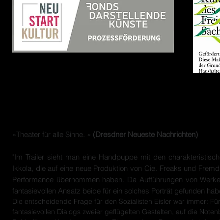
Gefördert durch:
:
Resonanz
:
»Theater für alle Sinne. «
(Dresdner Neueste Nachrichten)
"Im Trailer sieht man eine Handpuppe mit den charakteristisc
Ikkola, die auf eine neue Produktion von Cie. Freaks und Fremd
Performance übernommen haben. Da Aufführungen von Werken d
fantasievollen Ansatz beide für ein solches Porträt gefunden hab
Die entscheidende Frage für den Sozialisten Eisler war immer: F
fantasievollen Dialogs zweier geflügelten Gestalten, auf die Note