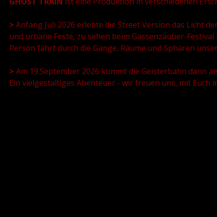
GHOST TRAIN
ist eine Produktion in verschiedenen Ers
>
Anfang Juli 2026 erlebte die Street Version das Licht d
und urbane Feste, zu sehen beim Gassenzauber-Festival
Person fährt durch die Gänge, Räume und Sphären unser
>
Am 19.September 2026 kommt die Geisterbahn dann als
Ein vielgestaltiges Abenteuer - wir freuen uns, mit Euch i
Das Team:
Künstlerische Leitung, Schauspiel, Puppenspiel, Szenogra
Fahrgastleiter: Hanno Wuckasch
Komposition,
Live-Musik
Tobias: Herzz Hallbauer
Videoschnitt und Projektionen: Beate Oxenfart
Technische Leitung und Lichtdesign: Josia Werth
Mitarbeit Regie und Dramaturgie: Jörg Lehmann
Mitarbeit Ton, Studioaufnahmen: Frieder Zimmermann
Fotos: André Wirsig